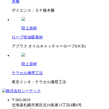
木柵
ザイエンス：ＳＰ種木柵
陸上資材
ロープ状油吸着材
アブラス オイルキャッチャーロープ(OCR)
陸上資材
テラセル擁壁工法
東京インキ：テラセル擁壁工法
〒065-0019
北海道札幌市東区北19条東13丁目4番6号