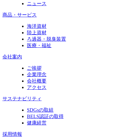
ニュース
商品・サービス
海洋資材
陸上資材
ろ過器・脱臭装置
医療・福祉
会社案内
ご挨拶
企業理念
会社概要
アクセス
サステナビリティ
SDGsの取組
BELS認証の取得
健康経営
採用情報