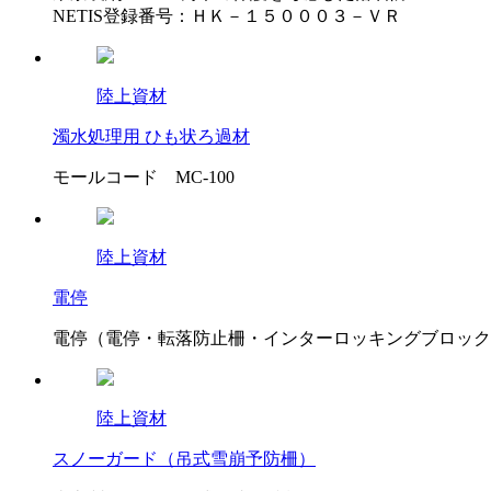
NETIS登録番号：ＨＫ－１５０００３－ＶＲ
陸上資材
濁水処理用 ひも状ろ過材
モールコード MC-100
陸上資材
電停
電停（電停・転落防止柵・インターロッキングブロック
陸上資材
スノーガード（吊式雪崩予防柵）