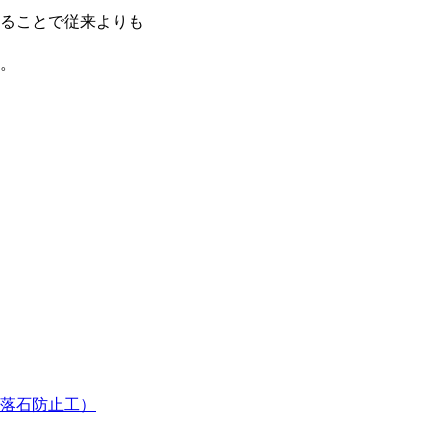
ることで従来よりも
。
落石防止工）