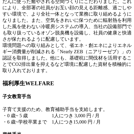
だんに使った癒やされる空間づくりにこだわりました。これ
により、全部署の社員がお互い顔の見える距離感、過ごしや
すい環境で、より全社一体となって業務に取り組めるように
なりました。また、空気をきれいに保つために輻射熱を利用
した風を使わない冷暖房システムの導入、当社の設備部門で
も取り扱っているオゾン脱臭機を設備し、社員の健康と快適
さが保たれるように配慮しています。
環境問題への取り組みとして、省エネ・創エネによりエネル
ギー消費量が削減される「Nearly ZEB（ニアリーゼブ）」の
認証を取得しました。他にも、基礎杭に間伐材を活用するこ
とでCO2排出量を抑えるなど環境に配慮した資材を積極的に
取り入れております。
福利厚生
WELFARE
子女教育手当
子育て支援のため、教育補助手当を支給します。
・0 歳~ 5 歳 1人につき 3,000 円 / 月
・6 歳~学校卒業まで 1人につき15,000 円 / 月