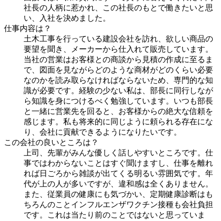
社長の人柄に惹かれ、この社長のもとで働きたいと思
い、入社を決めました。
仕事内容は？
土木工事を行っている建設会社を訪れ、欲しい商品の
要望を聞き、メーカーから仕入れて販売しています。
当社の営業はお客様との商談から見積の作成に至るま
で、図面を見ながらどのような商材がどのくらい必要
なのかを読み取らなければならないため、専門的な知
識が必要です。経験の少ない私は、部長に同行しなが
ら知識を身につけるべく勉強しています。いつも部長
と一緒に営業先を回ると、お客様からの絶大な信頼を
感じます。私も将来的に同じように頼られる存在にな
り、会社に貢献できるようになりたいです。
この会社の良いところは？
上司、先輩がみんな優しく話しやすいところです。仕
事ではわからないことはすぐ聞けますし、仕事を離れ
れば日ごろから雑談が出てくる明るい雰囲気です。年
代が上の人が多いですが、違和感は全くありません。
また、従業員の健康にも気づかい、定期健康診断はも
ちろんのことインフルエンザワクチン接種も会社負担
です。これは当たり前のことではないと思っていま