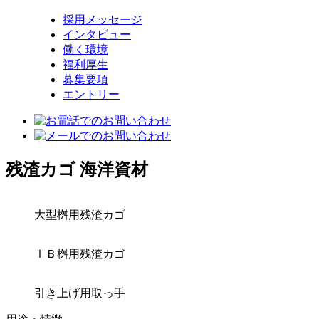
採用メッセージ
インタビュー
働く環境
福利厚生
募集要項
エントリー
残渣カゴ
海洋資材
大型桝用残渣カゴ
ⅠＢ桝用残渣カゴ
引き上げ用取っ手