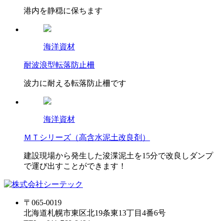
港内を静穏に保ちます
海洋資材
耐波浪型転落防止柵
波力に耐える転落防止柵です
海洋資材
ＭＴシリーズ（高含水泥土改良剤）
建設現場から発生した浚渫泥土を15分で改良しダンプ
で運び出すことができます！
〒065-0019
北海道札幌市東区北19条東13丁目4番6号