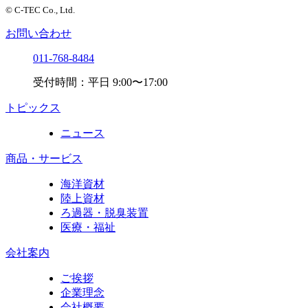
© C-TEC Co., Ltd.
お問い合わせ
011-768-8484
受付時間：平日 9:00〜17:00
トピックス
ニュース
商品・サービス
海洋資材
陸上資材
ろ過器・脱臭装置
医療・福祉
会社案内
ご挨拶
企業理念
会社概要