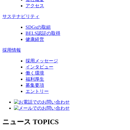
アクセス
サステナビリティ
SDGsの取組
BELS認証の取得
健康経営
採用情報
採用メッセージ
インタビュー
働く環境
福利厚生
募集要項
エントリー
ニュース
TOPICS