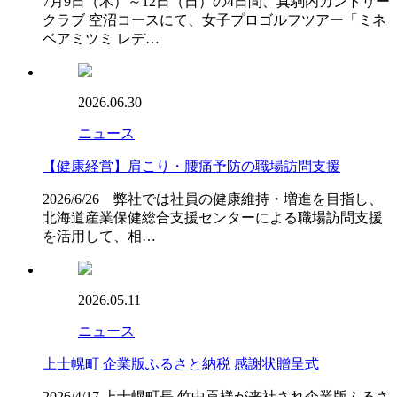
7月9日（木）～12日（日）の4日間、真駒内カントリー
クラブ 空沼コースにて、女子プロゴルフツアー「ミネ
ベアミツミ レデ…
2026.06.30
ニュース
【健康経営】肩こり・腰痛予防の職場訪問支援
2026/6/26 弊社では社員の健康維持・増進を目指し、
北海道産業保健総合支援センターによる職場訪問支援
を活用して、相…
2026.05.11
ニュース
上士幌町 企業版ふるさと納税 感謝状贈呈式
2026/4/17 上士幌町長 竹中貢様が来社され企業版ふるさ